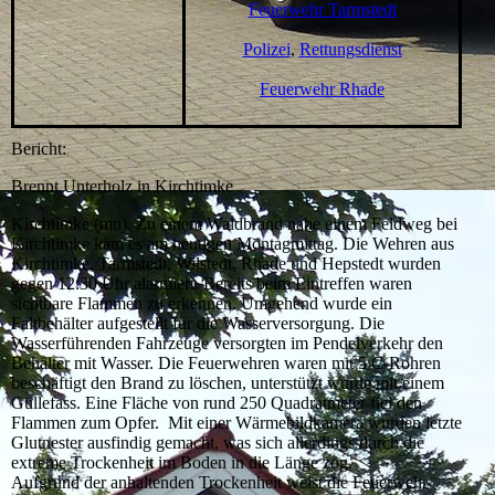
Feuerwehr Tarmstedt
Polizei
,
Rettungsdienst
Feuerwehr Rhade
Bericht:
Brennt Unterholz in Kirchtimke
Kirchtimke (mn). Zu einem Waldbrand nahe einem Feldweg bei
Kirchtimke kam es am heutigen Montagmittag. Die Wehren aus
Kirchtimke, Tarmstedt, Wilstedt, Rhade und Hepstedt wurden
gegen 12:30 Uhr alarmiert. Bereits beim Eintreffen waren
sichtbare Flammen zu erkennen. Umgehend wurde ein
Faltbehälter aufgestellt für die Wasserversorgung. Die
Wasserführenden Fahrzeuge versorgten im Pendelverkehr den
Behälter mit Wasser. Die Feuerwehren waren mit 5 C-Rohren
beschäftigt den Brand zu löschen, unterstützt wurde mit einem
Güllefass. Eine Fläche von rund 250 Quadratmeter fiel den
Flammen zum Opfer. Mit einer Wärmebildkamera wurden letzte
Glutnester ausfindig gemacht, was sich allerdings durch die
extreme Trockenheit im Boden in die Länge zog.
Aufgrund der anhaltenden Trockenheit weist die Feuerwehr