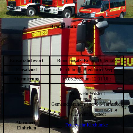
Brandeinsatz
Einsatzstichwort
Brandeinsatz, Brennt Unterholz
Einsatzort
Kirchtimke, Breddorfer Weg
Alarmierung
19.06.2023 um 12:31 Uhr
Feuerwehr Wilstedt
Führungskräfte
Gemeindebrandmeister SG Tarmstedt
Feuerwehr Hepstedt
Alarmierte
Feuerwehr Kirchtimke
Einheiten